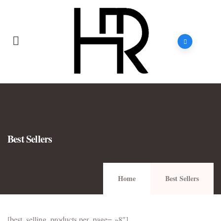
Best Sellers
Home
Best Sellers
[best_selling_products per_page= »8″]