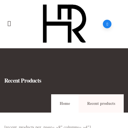
Recent Products
Home
Recent products
[recent_products per_page= »8″ columns= »4″]